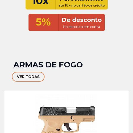
10x
até 10x no cartão de crédito
5%
De desconto
No depósito em conta
ARMAS DE FOGO
VER TODAS