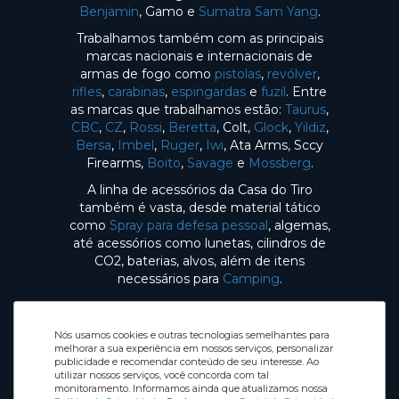
Benjamin
, Gamo e
Sumatra Sam Yang
.
Trabalhamos também com as principais
marcas nacionais e internacionais de
armas de fogo como
pistolas
,
revólver
,
rifles
,
carabinas
,
espingardas
e
fuzil
. Entre
as marcas que trabalhamos estão:
Taurus
,
CBC
,
CZ
,
Rossi
,
Beretta
, Colt,
Glock
,
Yildiz
,
Bersa
,
Imbel
,
Ruger
,
Iwi
, Ata Arms, Sccy
Firearms,
Boito
,
Savage
e
Mossberg
.
A linha de acessórios da Casa do Tiro
também é vasta, desde material tático
como
Spray para defesa pessoal
, algemas,
até acessórios como lunetas, cilindros de
CO2, baterias, alvos, além de itens
necessários para
Camping
.
Nós usamos cookies e outras tecnologias semelhantes para
melhorar a sua experiência em nossos serviços, personalizar
publicidade e recomendar conteúdo de seu interesse. Ao
utilizar nossos serviços, você concorda com tal
Selos de Segurança
monitoramento. Informamos ainda que atualizamos nossa
Redes sociais