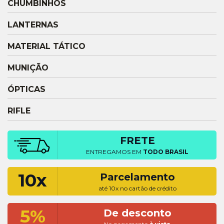
CHUMBINHOS
LANTERNAS
MATERIAL TÁTICO
MUNIÇÃO
ÓPTICAS
RIFLE
FRETE
ENTREGAMOS EM
TODO BRASIL
10x
Parcelamento
até 10x no cartão de crédito
5%
De desconto