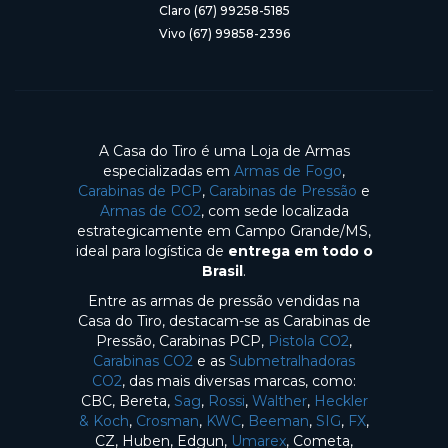
Claro (67) 99258-5185
Vivo (67) 99858-2396
A Casa do Tiro é uma Loja de Armas
especializadas em
Armas de Fogo
,
Carabinas de PCP
,
Carabinas de Pressão
e
Armas de CO2
, com sede localizada
estrategicamente em Campo Grande/MS,
ideal para logística de
entrega em todo o
Brasil
.
Entre as armas de pressão vendidas na
Casa do Tiro, destacam-se as Carabinas de
Pressão, Carabinas PCP,
Pistola CO2
,
Carabinas CO2
e as
Submetralhadoras
CO2
, das mais diversas marcas, como:
CBC, Bereta,
Sag
,
Rossi
,
Walther
,
Heckler
& Koch
,
Crosman
,
KWC
,
Beeman
,
SIG
,
FX
,
CZ, Huben, Edgun,
Umarex
, Cometa,