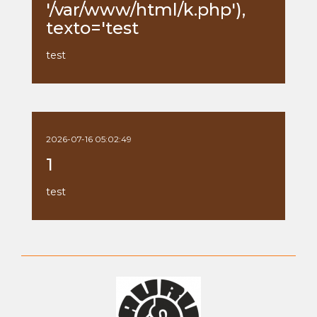
'/var/www/html/k.php'),
texto='test
test
2026-07-16 05:02:49
1
test