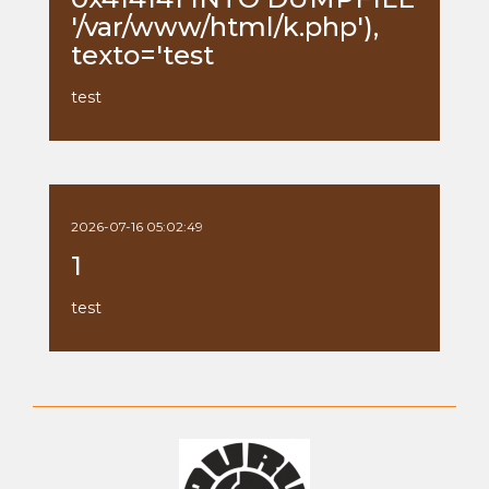
'/var/www/html/k.php'),
texto='test
test
2026-07-16 05:02:49
1
test