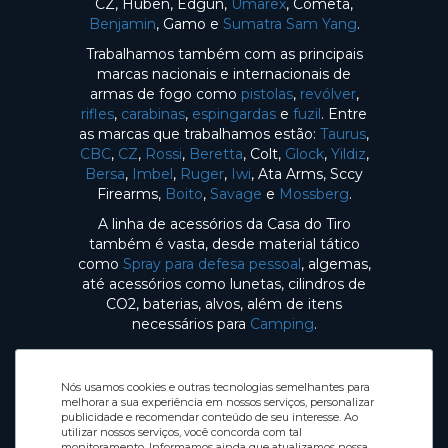
CZ, Huben, Edgun,
Umarex
, Cometa,
Benjamin
, Gamo e
Sumatra Sam Yang
.
Trabalhamos também com as principais
marcas nacionais e internacionais de
armas de fogo como
pistolas
,
revólver
,
rifles
,
carabinas
,
espingardas
e
fuzil
. Entre
as marcas que trabalhamos estão:
Taurus
,
CBC
,
CZ
,
Rossi
,
Beretta
, Colt,
Glock
,
Yildiz
,
Bersa
,
Imbel
,
Ruger
,
Iwi
, Ata Arms, Sccy
Firearms,
Boito
,
Savage
e
Mossberg
.
A linha de acessórios da Casa do Tiro
também é vasta, desde material tático
como
Spray para defesa pessoal
, algemas,
até acessórios como lunetas, cilindros de
CO2, baterias, alvos, além de itens
necessários para
Camping
.
Nós usamos cookies e outras tecnologias semelhantes para
melhorar a sua experiência em nossos serviços, personalizar
publicidade e recomendar conteúdo de seu interesse. Ao
utilizar nossos serviços, você concorda com tal
Selos de Segurança
monitoramento. Informamos ainda que atualizamos nossa