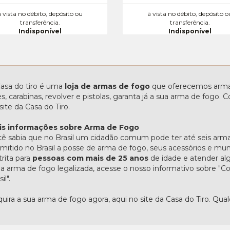
à vista no débito, depósito ou
à vista no débito, depósito o
transferência.
transferência.
Indisponível
Indisponível
asa do tiro é uma
loja de armas de fogo
que oferecemos armas
les, carabinas, revolver e pistolas, garanta já a sua arma de fogo
site da Casa do Tiro.
is informações sobre Arma de Fogo
ê sabia que no Brasil um cidadão comum pode ter até seis arma
mitido no Brasil a posse de arma de fogo, seus acessórios e mu
trita para
pessoas com mais de 25 anos
de idade e atender alg
 arma de fogo legalizada, acesse o nosso informativo sobre 
il".
uira a sua arma de fogo agora, aqui no site da Casa do Tiro. Qua