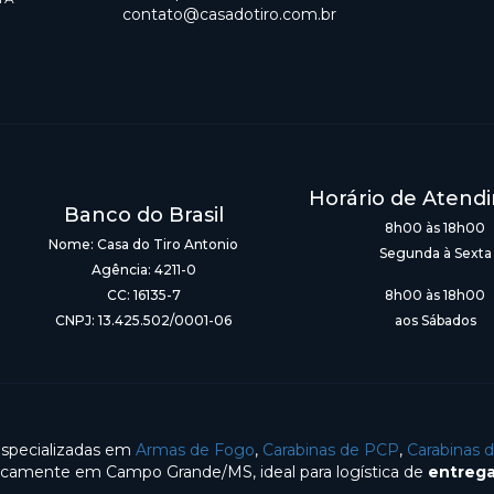
contato@casadotiro.com.br
Horário de Atend
Banco do Brasil
8h00 às 18h00
Nome: Casa do Tiro Antonio
Segunda à Sexta
Agência: 4211-0
CC: 16135-7
8h00 às 18h00
CNPJ: 13.425.502/0001-06
aos Sábados
especializadas em
Armas de Fogo
,
Carabinas de PCP
,
Carabinas 
gicamente em Campo Grande/MS, ideal para logística de
entrega