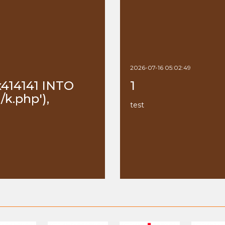
2026-07-16 05:02:49
x414141 INTO
1
k.php'),
test