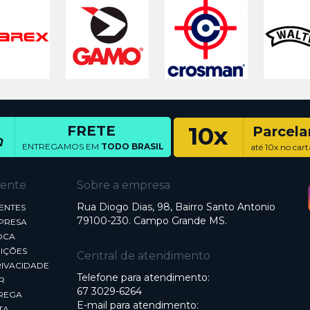
10x
FRETE
Parcel
ENTREGAMOS EM
TODO BRASIL
até 10x no cart
iente
Sobre a empresa
Rua Diogo Dias, 98, Bairro Santo Antonio
ENTES
79100-230. Campo Grande MS.
MPRESA
OCA
IÇÕES
Central de atendimento
RIVACIDADE
Telefone para atendimento:
R
67 3029-6264
REGA
E-mail para atendimento:
TA