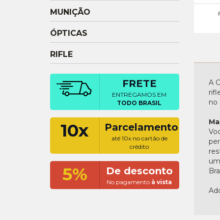
MUNIÇÃO
ÓPTICAS
RIFLE
FRETE
A C
rif
ENTREGAMOS EM
no 
TODO BRASIL
Ma
10x
Parcelamento
Voc
até 10x no cartão de
per
crédito
res
uma
5%
De desconto
Bras
No pagamento
à vista
Adq