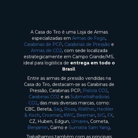
A Casa do Tiro é uma Loja de Armas
especializadas em
Armas de Fogo
,
Carabinas de PCP
,
Carabinas de Pressão
e
Armas de CO2
, com sede localizada
estrategicamente em Campo Grande/MS,
ideal para logística de
entrega em todo o
Brasil
.
Entre as armas de pressão vendidas na
Casa do Tiro, destacam-se as Carabinas de
Pressão, Carabinas PCP,
Pistola CO2
,
Carabinas CO2
e as
Submetralhadoras
CO2
, das mais diversas marcas, como:
CBC, Bereta,
Sag
,
Rossi
,
Walther
,
Heckler
& Koch
,
Crosman
,
KWC
,
Beeman
,
SIG
,
FX
,
CZ, Huben, Edgun,
Umarex
, Cometa,
Benjamin
, Gamo e
Sumatra Sam Yang
.
Trabalhamos também com as principais