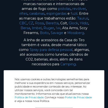
marcas nacionais e internacionais de
armas de fogo como
pistolas
,
revólver
,
rifles
,
carabinas
,
espingardas
e
fuzil
. Entre
as marcas que trabalhamos estão:
Taurus
,
CBC
,
CZ
,
Rossi
,
Beretta
, Colt,
Glock
,
Yildiz
,
Bersa
,
Imbel
,
Ruger
,
Iwi
, Ata Arms, Sccy
Firearms,
Boito
,
Savage
e
Mossberg
.
A linha de acessórios da Casa do Tiro
também é vasta, desde material tático
como
Spray para defesa pessoal
, algemas,
até acessórios como lunetas, cilindros de
CO2, baterias, alvos, além de itens
necessários para
Camping
.
Nós usamos cookies e outras tecnologias semelhantes para
melhorar a sua experiência em nossos serviços, personalizar
publicidade e recomendar conteúdo de seu interesse. Ao
utilizar nossos serviços, você concorda com tal
Selos de Segurança
monitoramento. Informamos ainda que atualizamos nossa
Redes sociais
Política de Privacidade
. Conheça nosso
Portal da Privacidade
e veja a nossa nova Política.