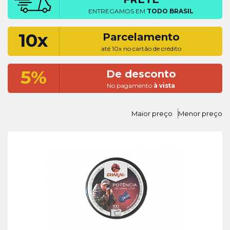
ENTREGAMOS EM
TODO BRASIL
10x
Parcelamento
até 10x no cartão de crédito
5%
De desconto
No pagamento
à vista
Maior preço
Menor preço