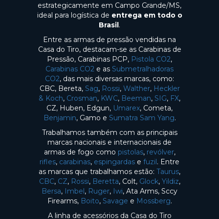
estrategicamente em Campo Grande/MS,
ideal para logística de
entrega em todo o
Brasil
.
Entre as armas de pressão vendidas na
Casa do Tiro, destacam-se as Carabinas de
Pressão, Carabinas PCP,
Pistola CO2
,
Carabinas CO2
e as
Submetralhadoras
CO2
, das mais diversas marcas, como:
CBC, Bereta,
Sag
,
Rossi
,
Walther
,
Heckler
& Koch
,
Crosman
,
KWC
,
Beeman
,
SIG
,
FX
,
CZ, Huben, Edgun,
Umarex
, Cometa,
Benjamin
, Gamo e
Sumatra Sam Yang
.
Trabalhamos também com as principais
marcas nacionais e internacionais de
armas de fogo como
pistolas
,
revólver
,
rifles
,
carabinas
,
espingardas
e
fuzil
. Entre
as marcas que trabalhamos estão:
Taurus
,
CBC
,
CZ
,
Rossi
,
Beretta
, Colt,
Glock
,
Yildiz
,
Bersa
,
Imbel
,
Ruger
,
Iwi
, Ata Arms, Sccy
Firearms,
Boito
,
Savage
e
Mossberg
.
A linha de acessórios da Casa do Tiro