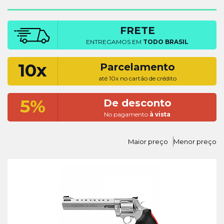
FRETE
ENTREGAMOS EM
TODO BRASIL
10x
Parcelamento
até 10x no cartão de crédito
5%
De desconto
No pagamento
à vista
Maior preço
Menor preço