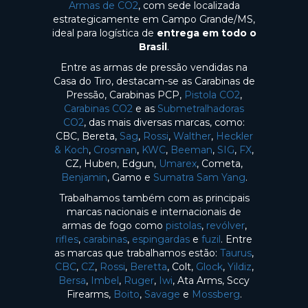
Armas de CO2
, com sede localizada
estrategicamente em Campo Grande/MS,
ideal para logística de
entrega em todo o
Brasil
.
Entre as armas de pressão vendidas na
Casa do Tiro, destacam-se as Carabinas de
Pressão, Carabinas PCP,
Pistola CO2
,
Carabinas CO2
e as
Submetralhadoras
CO2
, das mais diversas marcas, como:
CBC, Bereta,
Sag
,
Rossi
,
Walther
,
Heckler
& Koch
,
Crosman
,
KWC
,
Beeman
,
SIG
,
FX
,
CZ, Huben, Edgun,
Umarex
, Cometa,
Benjamin
, Gamo e
Sumatra Sam Yang
.
Trabalhamos também com as principais
marcas nacionais e internacionais de
armas de fogo como
pistolas
,
revólver
,
rifles
,
carabinas
,
espingardas
e
fuzil
. Entre
as marcas que trabalhamos estão:
Taurus
,
CBC
,
CZ
,
Rossi
,
Beretta
, Colt,
Glock
,
Yildiz
,
Bersa
,
Imbel
,
Ruger
,
Iwi
, Ata Arms, Sccy
Firearms,
Boito
,
Savage
e
Mossberg
.