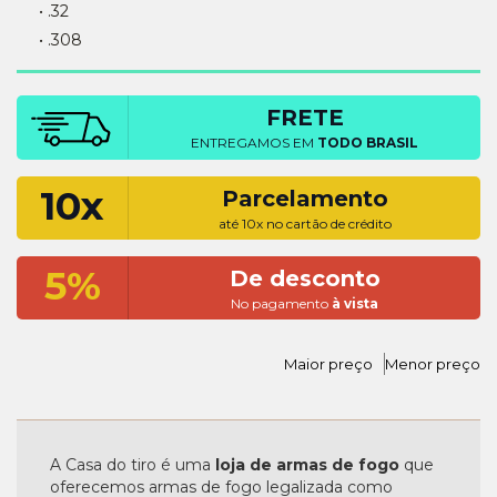
• .32
• .308
FRETE
ENTREGAMOS EM
TODO BRASIL
10x
Parcelamento
até 10x no cartão de crédito
5%
De desconto
No pagamento
à vista
Maior preço
Menor preço
A Casa do tiro é uma
loja de armas de fogo
que
oferecemos armas de fogo legalizada como