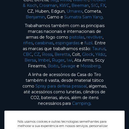
& Koch
,
Crosman
,
KWC
,
Beeman
,
SIG
,
FX
,
CZ, Huben, Edgun,
Umarex
, Cometa,
Benjamin
, Gamo e
Sumatra Sam Yang
.
Trabalhamos também com as principais
marcas nacionais e internacionais de
armas de fogo como
pistolas
,
revólver
,
rifles
,
carabinas
,
espingardas
e
fuzil
. Entre
as marcas que trabalhamos estão:
Taurus
,
CBC
,
CZ
,
Rossi
,
Beretta
, Colt,
Glock
,
Yildiz
,
Bersa
,
Imbel
,
Ruger
,
Iwi
, Ata Arms, Sccy
Firearms,
Boito
,
Savage
e
Mossberg
.
A linha de acessórios da Casa do Tiro
também é vasta, desde material tático
como
Spray para defesa pessoal
, algemas,
até acessórios como lunetas, cilindros de
CO2, baterias, alvos, além de itens
necessários para
Camping
.
Nós usamos cookies e outras tecnologias semelhantes para
melhorar a sua experiência em nossos serviços, personalizar