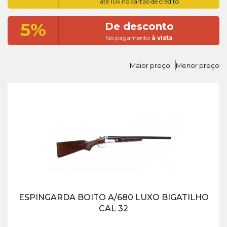
até 10x no cartão de crédito
5%
De desconto
No pagamento
à vista
Maior preço
Menor preço
ESPINGARDA BOITO A/680 LUXO BIGATILHO
CAL 32