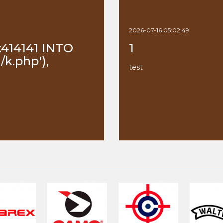
2026-07-16 05:02:49
x414141 INTO
1
k.php'),
test