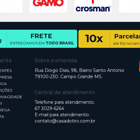
10x
FRETE
Parcel
ENTREGAMOS EM
TODO BRASIL
até 10x no cart
iente
Sobre a empresa
Rua Diogo Dias, 98, Bairro Santo Antonio
ENTES
79100-230. Campo Grande MS.
MPRESA
OCA
IÇÕES
Central de atendimento
RIVACIDADE
Telefone para atendimento:
R
67 3029-6264
REGA
E-mail para atendimento:
TA
contato@casadotiro.com.br