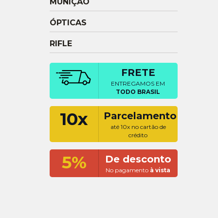
MUNIÇÃO
ÓPTICAS
RIFLE
FRETE
ENTREGAMOS EM
TODO BRASIL
10x
Parcelamento
até 10x no cartão de
crédito
5%
De desconto
No pagamento
à vista