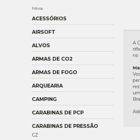
Filtros
ACESSÓRIOS
AIRSOFT
A C
ALVOS
rif
no 
ARMAS DE CO2
Ma
ARMAS DE FOGO
Voc
per
ARQUEARIA
res
uma
CAMPING
Bras
Adq
CARABINAS DE PCP
CARABINAS DE PRESSÃO
CZ