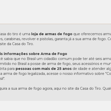
asa do tiro é uma
loja de armas de fogo
que oferecemos armas
les, carabinas, revolver e pistolas, garanta já a sua arma de fogo
site da Casa do Tiro.
is informações sobre Arma de Fogo
ê sabia que no Brasil um cidadão comum pode ter até seis arma
mitido no Brasil a posse de arma de fogo, seus acessórios e mu
trita para
pessoas com mais de 25 anos
de idade e atender alg
 arma de fogo legalizada, acesse o nosso informativo sobre 
il".
uira a sua arma de fogo agora, aqui no site da Casa do Tiro. Qua