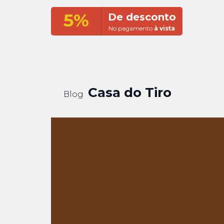
5%
De desconto
No pagamento
à vista
Casa do Tiro
Blog