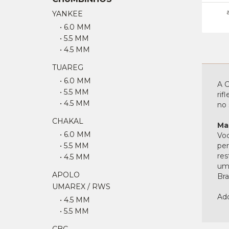
YANKEE
• 6.0 MM
• 5.5 MM
• 4.5 MM
TUAREG
• 6.0 MM
A C
• 5.5 MM
rif
• 4.5 MM
no 
CHAKAL
Ma
• 6.0 MM
Voc
• 5.5 MM
per
res
• 4.5 MM
uma
APOLO
Bras
UMAREX / RWS
Adq
• 4.5 MM
• 5.5 MM