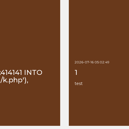
2026-07-16 05:02:49
x414141 INTO
1
k.php'),
test