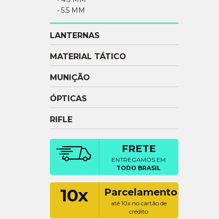
• 5.5 MM
LANTERNAS
MATERIAL TÁTICO
MUNIÇÃO
ÓPTICAS
RIFLE
FRETE
ENTREGAMOS EM
TODO BRASIL
10x
Parcelamento
até 10x no cartão de
crédito