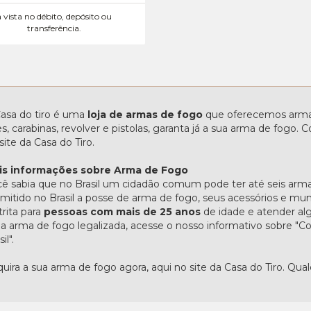
à vista no débito, depósito ou
transferência.
asa do tiro é uma
loja de armas de fogo
que oferecemos armas
les, carabinas, revolver e pistolas, garanta já a sua arma de fogo
site da Casa do Tiro.
is informações sobre Arma de Fogo
ê sabia que no Brasil um cidadão comum pode ter até seis arma
mitido no Brasil a posse de arma de fogo, seus acessórios e mu
trita para
pessoas com mais de 25 anos
de idade e atender alg
 arma de fogo legalizada, acesse o nosso informativo sobre 
il".
uira a sua arma de fogo agora, aqui no site da Casa do Tiro. Qua