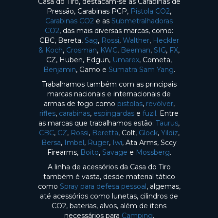
Casa do Tiro, destacam-se as Carabinas de
Pressão, Carabinas PCP,
Pistola CO2
,
Carabinas CO2
e as
Submetralhadoras
CO2
, das mais diversas marcas, como:
CBC, Bereta,
Sag
,
Rossi
,
Walther
,
Heckler
& Koch
,
Crosman
,
KWC
,
Beeman
,
SIG
,
FX
,
CZ, Huben, Edgun,
Umarex
, Cometa,
Benjamin
, Gamo e
Sumatra Sam Yang
.
Trabalhamos também com as principais
marcas nacionais e internacionais de
armas de fogo como
pistolas
,
revólver
,
rifles
,
carabinas
,
espingardas
e
fuzil
. Entre
as marcas que trabalhamos estão:
Taurus
,
CBC
,
CZ
,
Rossi
,
Beretta
, Colt,
Glock
,
Yildiz
,
Bersa
,
Imbel
,
Ruger
,
Iwi
, Ata Arms, Sccy
Firearms,
Boito
,
Savage
e
Mossberg
.
A linha de acessórios da Casa do Tiro
também é vasta, desde material tático
como
Spray para defesa pessoal
, algemas,
até acessórios como lunetas, cilindros de
CO2, baterias, alvos, além de itens
necessários para
Camping
.