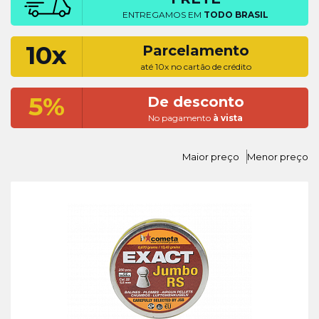
ENTREGAMOS EM
TODO BRASIL
10x
Parcelamento
até 10x no cartão de crédito
5%
De desconto
No pagamento
à vista
Maior preço
Menor preço