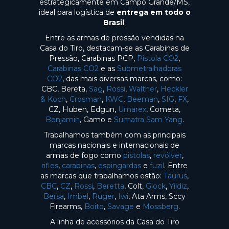
estrategicamente em Campo Grande/MS,
ideal para logística de
entrega em todo o
Brasil
.
Entre as armas de pressão vendidas na
Casa do Tiro, destacam-se as Carabinas de
Pressão, Carabinas PCP,
Pistola CO2
,
Carabinas CO2
e as
Submetralhadoras
CO2
, das mais diversas marcas, como:
CBC, Bereta,
Sag
,
Rossi
,
Walther
,
Heckler
& Koch
,
Crosman
,
KWC
,
Beeman
,
SIG
,
FX
,
CZ, Huben, Edgun,
Umarex
, Cometa,
Benjamin
, Gamo e
Sumatra Sam Yang
.
Trabalhamos também com as principais
marcas nacionais e internacionais de
armas de fogo como
pistolas
,
revólver
,
rifles
,
carabinas
,
espingardas
e
fuzil
. Entre
as marcas que trabalhamos estão:
Taurus
,
CBC
,
CZ
,
Rossi
,
Beretta
, Colt,
Glock
,
Yildiz
,
Bersa
,
Imbel
,
Ruger
,
Iwi
, Ata Arms, Sccy
Firearms,
Boito
,
Savage
e
Mossberg
.
A linha de acessórios da Casa do Tiro