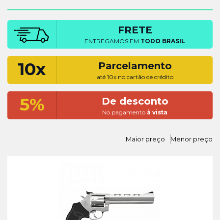
FRETE
ENTREGAMOS EM
TODO BRASIL
10x
Parcelamento
até 10x no cartão de crédito
5%
De desconto
No pagamento
à vista
Maior preço
Menor preço