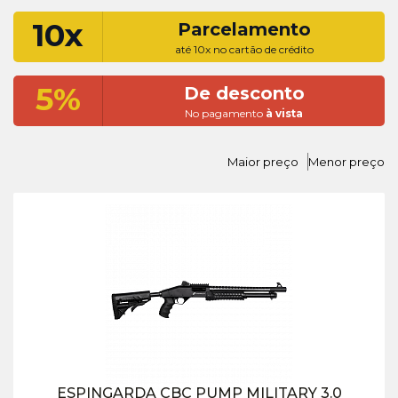
10x
Parcelamento
até 10x no cartão de crédito
5%
De desconto
No pagamento
à vista
Maior preço
Menor preço
ESPINGARDA CBC PUMP MILITARY 3.0