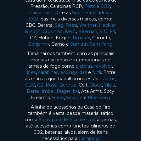
Casa do Tiro, destacam-se as Carabinas de
Pressão, Carabinas PCP,
Pistola CO2
,
Carabinas CO2
e as
Submetralhadoras
CO2
, das mais diversas marcas, como:
CBC, Bereta,
Sag
,
Rossi
,
Walther
,
Heckler
& Koch
,
Crosman
,
KWC
,
Beeman
,
SIG
,
FX
,
CZ, Huben, Edgun,
Umarex
, Cometa,
Benjamin
, Gamo e
Sumatra Sam Yang
.
Trabalhamos também com as principais
marcas nacionais e internacionais de
armas de fogo como
pistolas
,
revólver
,
rifles
,
carabinas
,
espingardas
e
fuzil
. Entre
as marcas que trabalhamos estão:
Taurus
,
CBC
,
CZ
,
Rossi
,
Beretta
, Colt,
Glock
,
Yildiz
,
Bersa
,
Imbel
,
Ruger
,
Iwi
, Ata Arms, Sccy
Firearms,
Boito
,
Savage
e
Mossberg
.
A linha de acessórios da Casa do Tiro
também é vasta, desde material tático
como
Spray para defesa pessoal
, algemas,
até acessórios como lunetas, cilindros de
CO2, baterias, alvos, além de itens
necessários para
Camping
.