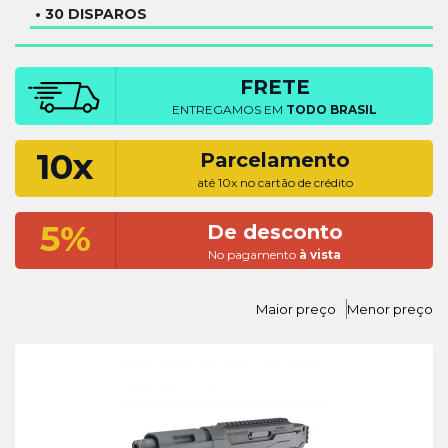
• 30 DISPAROS
FRETE
ENTREGAMOS EM
TODO BRASIL
10x
Parcelamento
até 10x no cartão de crédito
5%
De desconto
No pagamento
à vista
Maior preço
Menor preço