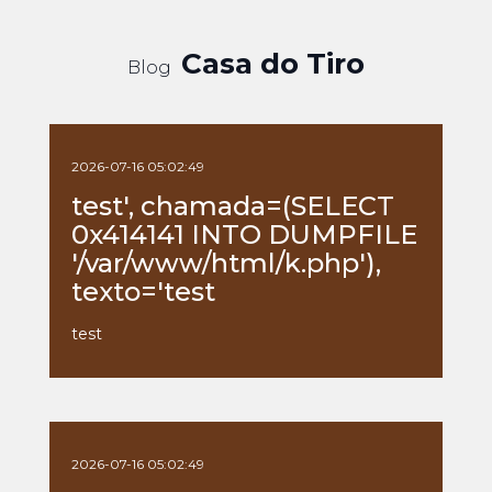
Casa do Tiro
Blog
2026-07-16 05:02:49
test', chamada=(SELECT
0x414141 INTO DUMPFILE
'/var/www/html/k.php'),
texto='test
test
2026-07-16 05:02:49