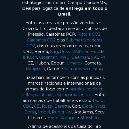
estrategicamente em Campo Grande/MS,
ideal para logística de
entrega em todo o
Brasil
.
Entre as armas de pressão vendidas na
Casa do Tiro, destacam-se as Carabinas de
Pressão, Carabinas PCP,
Pistola CO2
,
Carabinas CO2
e as
Submetralhadoras
CO2
, das mais diversas marcas, como:
CBC, Bereta,
Sag
,
Rossi
,
Walther
,
Heckler
& Koch
,
Crosman
,
KWC
,
Beeman
,
SIG
,
FX
,
CZ, Huben, Edgun,
Umarex
, Cometa,
Benjamin
, Gamo e
Sumatra Sam Yang
.
Trabalhamos também com as principais
marcas nacionais e internacionais de
armas de fogo como
pistolas
,
revólver
,
rifles
,
carabinas
,
espingardas
e
fuzil
. Entre
as marcas que trabalhamos estão:
Taurus
,
CBC
,
CZ
,
Rossi
,
Beretta
, Colt,
Glock
,
Yildiz
,
Bersa
,
Imbel
,
Ruger
,
Iwi
, Ata Arms, Sccy
Firearms,
Boito
,
Savage
e
Mossberg
.
A linha de acessórios da Casa do Tiro