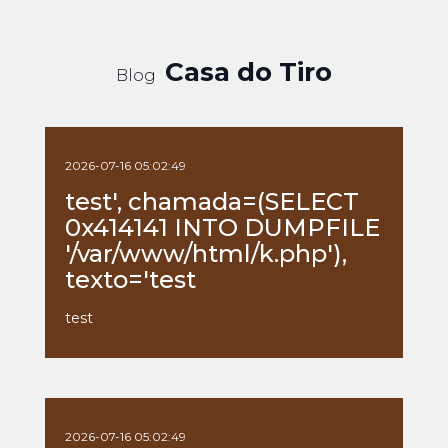
Casa do Tiro
Blog
2026-07-16 05:02:49
test', chamada=(SELECT
0x414141 INTO DUMPFILE
'/var/www/html/k.php'),
texto='test
test
2026-07-16 05:02:49