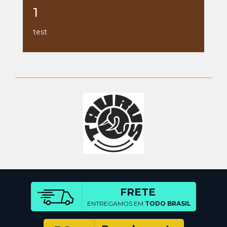
1
test
FRETE
ENTREGAMOS EM
TODO BRASIL