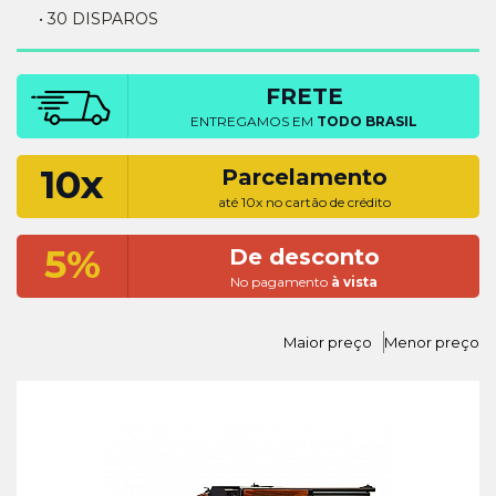
• 30 DISPAROS
FRETE
ENTREGAMOS EM
TODO BRASIL
10x
Parcelamento
até 10x no cartão de crédito
5%
De desconto
No pagamento
à vista
Maior preço
Menor preço