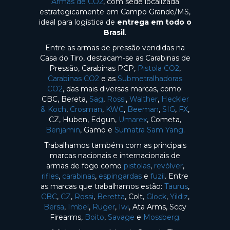
Armas de CO2
, com sede localizada
estrategicamente em Campo Grande/MS,
ideal para logística de
entrega em todo o
Brasil
.
Entre as armas de pressão vendidas na
Casa do Tiro, destacam-se as Carabinas de
Pressão, Carabinas PCP,
Pistola CO2
,
Carabinas CO2
e as
Submetralhadoras
CO2
, das mais diversas marcas, como:
CBC, Bereta,
Sag
,
Rossi
,
Walther
,
Heckler
& Koch
,
Crosman
,
KWC
,
Beeman
,
SIG
,
FX
,
CZ, Huben, Edgun,
Umarex
, Cometa,
Benjamin
, Gamo e
Sumatra Sam Yang
.
Trabalhamos também com as principais
marcas nacionais e internacionais de
armas de fogo como
pistolas
,
revólver
,
rifles
,
carabinas
,
espingardas
e
fuzil
. Entre
as marcas que trabalhamos estão:
Taurus
,
CBC
,
CZ
,
Rossi
,
Beretta
, Colt,
Glock
,
Yildiz
,
Bersa
,
Imbel
,
Ruger
,
Iwi
, Ata Arms, Sccy
Firearms,
Boito
,
Savage
e
Mossberg
.