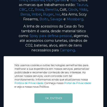
rifles
,
carabinas
,
espingardas
e
fuzil
. Entre
as marcas que trabalhamos estão:
Taurus
,
CBC
,
CZ
,
Rossi
,
Beretta
, Colt,
Glock
,
Yildiz
,
Bersa
,
Imbel
,
Ruger
,
Iwi
, Ata Arms, Sccy
Firearms,
Boito
,
Savage
e
Mossberg
.
A linha de acessórios da Casa do Tiro
também é vasta, desde material tático
como
Spray para defesa pessoal
, algemas,
até acessórios como lunetas, cilindros de
CO2, baterias, alvos, além de itens
necessários para
Camping
.
Nós usamos cookies e outras tecnologias semelhantes para
melhorar a sua experiência em nossos serviços, personalizar
publicidade e recomendar conteúdo de seu interesse. Ao
utilizar nossos serviços, você concorda com tal
Selos de Segurança
monitoramento. Informamos ainda que atualizamos nossa
Redes sociais
Política de Privacidade
. Conheça nosso
Portal da Privacidade
e veja a nossa nova Política.
OK, ENTENDI