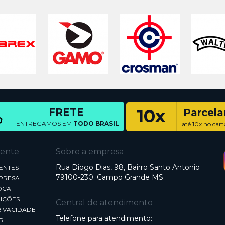
10x
FRETE
Parcel
ENTREGAMOS EM
TODO BRASIL
até 10x no cart
iente
Sobre a empresa
Rua Diogo Dias, 98, Bairro Santo Antonio
ENTES
79100-230. Campo Grande MS.
MPRESA
OCA
IÇÕES
Central de atendimento
RIVACIDADE
Telefone para atendimento:
R