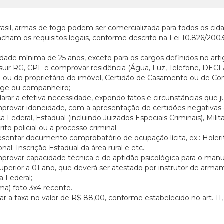
asil, armas de fogo podem ser comercializada para todos os cida
cham os requisitos legais, conforme descrito na Lei 10.826/2003,
 idade mínima de 25 anos, exceto para os cargos definidos no arti
suir RG, CPF e comprovar residência (Água, Luz, Telefone, DEC
 ou do proprietário do imóvel, Certidão de Casamento ou de C
uge ou companheiro;
larar a efetiva necessidade, expondo fatos e circunstâncias que j
provar idoneidade, com a apresentação de certidões negativas 
ça Federal, Estadual (incluindo Juizados Especiais Criminais), Mili
rito policial ou a processo criminal.
esentar documento comprobatório de ocupação lícita, ex.: Holerite;
onal; Inscrição Estadual da área rural e etc.;
provar capacidade técnica e de aptidão psicológica para o manu
uperior a 01 ano, que deverá ser atestado por instrutor de arma
ia Federal;
uma) foto 3x4 recente.
ar a taxa no valor de R$ 88,00, conforme estabelecido no art. 11,