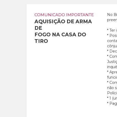
COMUNICADO IMPORTANTE
No Br
preen
AQUISIÇÃO DE ARMA
DE
* Ter
FOGO NA CASA DO
* Pos
TIRO
conta
cônj
* Dec
* Com
Justi
inqué
* Apr
funci
* Com
não s
Políc
* 1 (
* Pag