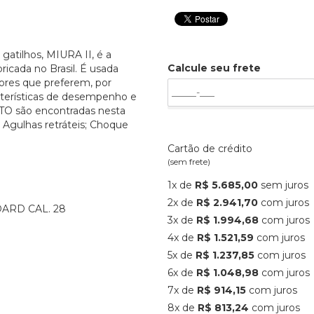
gatilhos, MIURA II, é a
Calcule seu frete
ricada no Brasil. É usada
ores que preferem, por
racterísticas de desempenho e
TO são encontradas nesta
; Agulhas retráteis; Choque
Cartão de crédito
(sem frete)
1x de
R$ 5.685,00
sem juros
2x de
R$ 2.941,70
com juros
DARD CAL. 28
3x de
R$ 1.994,68
com juros
4x de
R$ 1.521,59
com juros
5x de
R$ 1.237,85
com juros
6x de
R$ 1.048,98
com juros
7x de
R$ 914,15
com juros
8x de
R$ 813,24
com juros