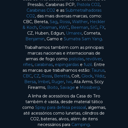
Pressão, Carabinas PCP,
Pistola CO2
,
Carabinas CO2
e as
Submetralhadoras
CO2
, das mais diversas marcas, como:
CBC, Bereta,
Sag
,
Rossi
,
Walther
,
Heckler
& Koch
,
Crosman
,
KWC
,
Beeman
,
SIG
,
FX
,
CZ, Huben, Edgun,
Umarex
, Cometa,
Benjamin
, Gamo e
Sumatra Sam Yang
.
Trabalhamos também com as principais
marcas nacionais e internacionais de
armas de fogo como
pistolas
,
revólver
,
rifles
,
carabinas
,
espingardas
e
fuzil
. Entre
as marcas que trabalhamos estão:
Taurus
,
CBC
,
CZ
,
Rossi
,
Beretta
, Colt,
Glock
,
Yildiz
,
Bersa
,
Imbel
,
Ruger
,
Iwi
, Ata Arms, Sccy
Firearms,
Boito
,
Savage
e
Mossberg
.
A linha de acessórios da Casa do Tiro
também é vasta, desde material tático
como
Spray para defesa pessoal
, algemas,
até acessórios como lunetas, cilindros de
CO2, baterias, alvos, além de itens
necessários para
Camping
.