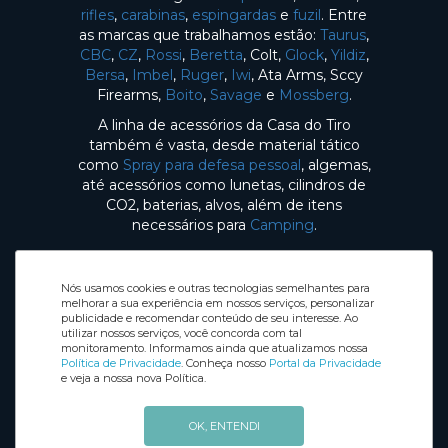
rifles
,
carabinas
,
espingardas
e
fuzil
. Entre
as marcas que trabalhamos estão:
Taurus
,
CBC
,
CZ
,
Rossi
,
Beretta
, Colt,
Glock
,
Yildiz
,
Bersa
,
Imbel
,
Ruger
,
Iwi
, Ata Arms, Sccy
Firearms,
Boito
,
Savage
e
Mossberg
.
A linha de acessórios da Casa do Tiro
também é vasta, desde material tático
como
Spray para defesa pessoal
, algemas,
até acessórios como lunetas, cilindros de
CO2, baterias, alvos, além de itens
necessários para
Camping
.
Nós usamos cookies e outras tecnologias semelhantes para
melhorar a sua experiência em nossos serviços, personalizar
publicidade e recomendar conteúdo de seu interesse. Ao
utilizar nossos serviços, você concorda com tal
Selos de Segurança
monitoramento. Informamos ainda que atualizamos nossa
Redes sociais
Política de Privacidade
. Conheça nosso
Portal da Privacidade
e veja a nossa nova Política.
OK, ENTENDI