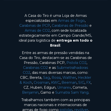
A Casa do Tiro é uma Loja de Armas
especializadas em
Armas de Fogo
,
Carabinas de PCP
,
Carabinas de Pressão
e
Armas de CO2
, com sede localizada
estrategicamente em Campo Grande/MS,
ideal para logística de
entrega em todo o
Brasil
.
Entre as armas de pressão vendidas na
Casa do Tiro, destacam-se as Carabinas de
Pressão, Carabinas PCP,
Pistola CO2
,
Carabinas CO2
e as
Submetralhadoras
CO2
, das mais diversas marcas, como:
CBC, Bereta,
Sag
,
Rossi
,
Walther
,
Heckler
& Koch
,
Crosman
,
KWC
,
Beeman
,
SIG
,
FX
,
CZ, Huben, Edgun,
Umarex
, Cometa,
Benjamin
, Gamo e
Sumatra Sam Yang
.
Trabalhamos também com as principais
marcas nacionais e internacionais de
armas de fogo como
pistolas
,
revólver
,