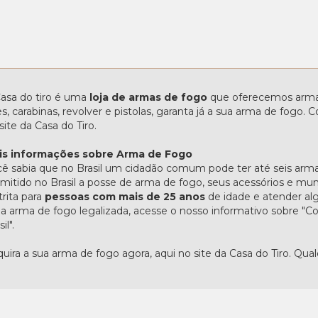
asa do tiro é uma
loja de armas de fogo
que oferecemos armas
les, carabinas, revolver e pistolas, garanta já a sua arma de fogo
site da Casa do Tiro.
is informações sobre Arma de Fogo
ê sabia que no Brasil um cidadão comum pode ter até seis arma
mitido no Brasil a posse de arma de fogo, seus acessórios e mu
trita para
pessoas com mais de 25 anos
de idade e atender alg
 arma de fogo legalizada, acesse o nosso informativo sobre 
il".
uira a sua arma de fogo agora, aqui no site da Casa do Tiro. Qua