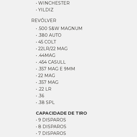
• WINCHESTER
• YILDIZ
REVÓLVER
• .500 S&W MAGNUM
• .380 AUTO
• 45 COLT
• 22LR/22 MAG
• .44MAG
• .454 CASULL
• .357 MAG E 9MM
• 22 MAG
• .357 MAG
• .22 LR
• .36
• .38 SPL
CAPACIDADE DE TIRO
• 9 DISPAROS
• 8 DISPAROS
• 7 DISPAROS