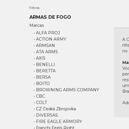
Filtros
ARMAS DE FOGO
Marcas
• ALFA PROJ
• ACTION ARMY
A C
rif
• ARMSAN
no 
• ATA ARMS
• AXIS
Ma
• BENELLI
Voc
• BERETTA
per
• BERSA
res
• BOITO
uma
• BROWNING ARMS COMPANY
Bras
• CBC
• COLT
Adq
• CZ Česká Zbrojovka
• DIVERSAS
• FIRE EAGLE ARMORY
• Franchi Feels Right